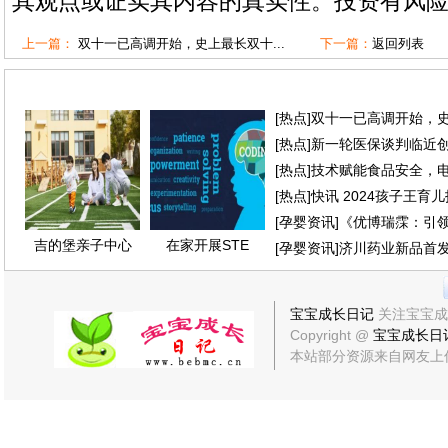
其观点或证实其内容的真实性。投资有风
上一篇：
双十一已高调开始，史上最长双十...
下一篇：
返回列表
[
热点
]
双十一已高调开始，
[
热点
]
新一轮医保谈判临近创
[
热点
]
技术赋能食品安全，
[
热点
]
快讯 2024孩子王育
[
孕婴资讯
]
《优博瑞霂：引
吉的堡亲子中心
在家开展STE
[
孕婴资讯
]
济川药业新品首发
宝宝成长日记
关注宝宝成
Copyright @
宝宝成长日
本站部分资源来自网友上