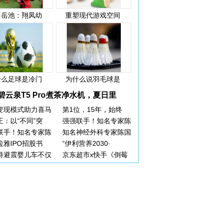
川岳池：翔凤幼
重塑现代游戏空间
什么足球是冷门
为什么说羽毛球是
碧云泉T5 Pro煮茶净水机，夏日里
变现模式助力喜马
第1位，15年，始终
王：以“不同”突
强强联手！知名专家陈
联手！知名专家陈
知名神经外科专家陈国
拉雅IPO招股书
“伊利营养2030·
特避震婴儿车不仅
京东超市x快手《倒莓