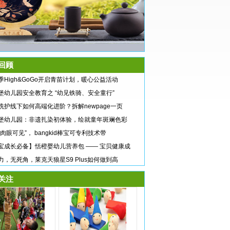
回顾
季High&GoGo开启青苗计划，暖心公益活动
堡幼儿园安全教育之 “幼见铁骑、安全童行”
洗护线下如何高端化进阶？拆解newpage一页
堡幼儿园：非遗扎染初体验，绘就童年斑斓色彩
“肉眼可见”， bangkid棒宝可专利技术带
宝成长必备】恬橙婴幼儿营养包 —— 宝贝健康成
力，无死角，莱克天狼星S9 Plus如何做到高
关注