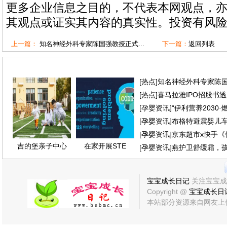
更多企业信息之目的，不代表本网观点，
其观点或证实其内容的真实性。投资有风
上一篇：
知名神经外科专家陈国强教授正式...
下一篇：
返回列表
[
热点
]
知名神经外科专家陈
[
热点
]
喜马拉雅IPO招股书
[
孕婴资讯
]
“伊利营养2030
[
孕婴资讯
]
布格特避震婴儿
[
孕婴资讯
]
京东超市x快手《
吉的堡亲子中心
在家开展STE
[
孕婴资讯
]
燕护卫舒缓霜，
宝宝成长日记
关注宝宝成
Copyright @
宝宝成长日
本站部分资源来自网友上