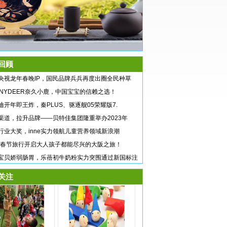
回顾
央视龙年春晚IP，国民品牌兵兵再度出圈全民种草
NNYDEER奈久小鹿，中国宝宝的信赖之选！
迪开年即王炸，秦PLUS、驱逐舰05荣耀版7.
渠道，拉升品牌——贝特佳集团隆重举办2023年
行业大奖，inne实力领航儿童营养领域新浪潮
24春节旅行开启大人孩子都能尽兴的大阪之旅！
宝贝娇弱肠胃，乐蓓初牛奶粉实力突围通过新国标注
关注