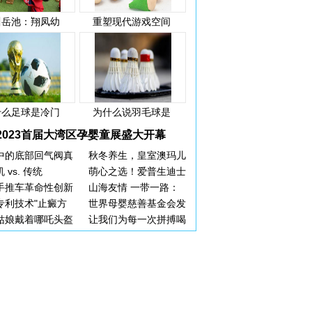
川岳池：翔凤幼
重塑现代游戏空间
什么足球是冷门
为什么说羽毛球是
2023首届大湾区孕婴童展盛大开幕
中的底部回气阀真
秋冬养生，皇室澳玛儿
 vs. 传统
萌心之选！爱普生迪士
手推车革命性创新
山海友情 一带一路：
专利技术"止癜方
世界母婴慈善基金会发
姑娘戴着哪吒头盔
让我们为每一次拼搏喝