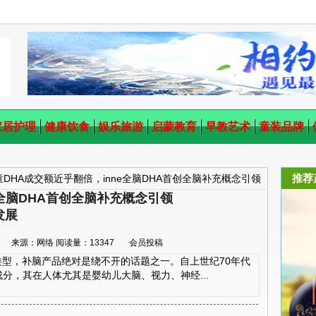
家居护理
健康饮食
娱乐旅游
启蒙教育
早教艺术
童装品牌
推荐
童DHA成交额近乎翻倍，inne全脑DHA首创全脑补充概念引领
e全脑DHA首创全脑补充概念引领
发展
:53:27 来源：网络 阅读量：13347 会员投稿
，补脑产品绝对是绕不开的话题之一。自上世纪70年代
分，其在人体尤其是婴幼儿大脑、视力、神经...