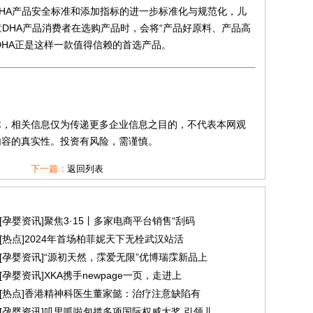
DHA产品安全标准和添加指标的进一步标准化与规范化，儿
童DHA产品消费者在选购产品时，会将“产品好原料、产品高
脑DHA正是这样一款值得信赖的首选产品。
体，相关信息仅为传递更多企业信息之目的，不代表本网观
内容的真实性。投资有风险，需谨慎。
下一篇：
返回列表
[
孕婴资讯
]
聚焦3·15丨多家电商平台销售“刮码
[
热点
]
2024年首场柏菲妮天下无栓武汉站活
[
孕婴资讯
]
“源初天然，霂爱无限”优博瑞霂新品上
[
孕婴资讯
]
XKA携手newpage一页，走进上
[
热点
]
香港精神科医生董家懿：治疗注意缺陷有
[
孕婴资讯
]
叽里呱啦包揽多项国际权威大奖 引领儿