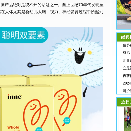
脑产品绝对是绕不开的话题之一。自上世纪70年代发现至
其在人体尤其是婴幼儿大脑、视力、神经发育过程中所起到
。
经典
借势
SU
比亚
立足
再获
20
呵护
近日