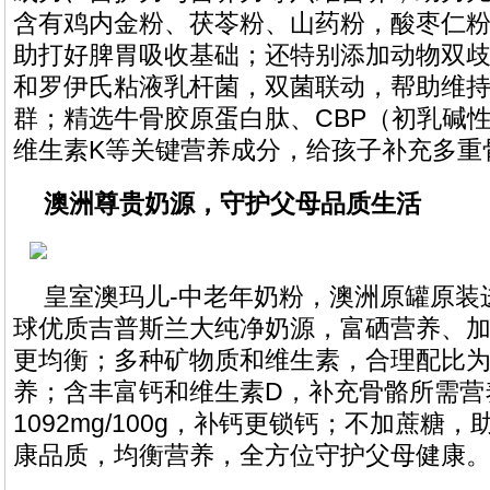
含有鸡内金粉、茯苓粉、山药粉，酸枣仁
助打好脾胃吸收基础；还特别添加动物双歧杆
和罗伊氏粘液乳杆菌，双菌联动，帮助维
群；精选牛骨胶原蛋白肽、CBP（初乳碱
维生素K等关键营养成分，给孩子补充多重
澳洲尊贵奶源，守护父母品质生活
皇室澳玛儿-中老年奶粉，澳洲原罐原装
球优质吉普斯兰大纯净奶源，富硒营养、
更均衡；多种矿物质和维生素，合理配比
养；含丰富钙和维生素D，补充骨骼所需营
1092mg/100g，补钙更锁钙；不加蔗糖
康品质，均衡营养，全方位守护父母健康