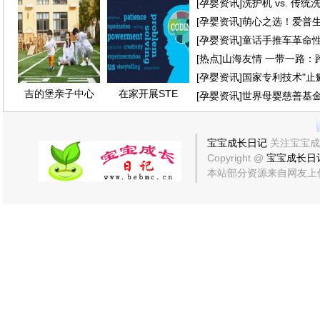
[
孕婴资讯
]
洗护机 vs. 传
[
孕婴资讯
]
萌心之选！爱普
[
孕婴资讯
]
童话手推车革命性创
[
热点
]
山海友情 一带一路：
[
孕婴资讯
]
国家专利技术"止
吉的堡亲子中心
在家开展STE
[
孕婴资讯
]
世界母婴慈善基金
宝宝成长日记
关注宝宝成
Copyright @
宝宝成长日
本站部分资源来自网友上