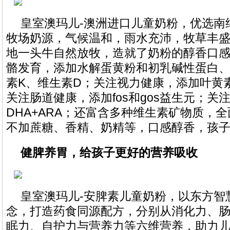
皇室澳玛儿-澳洲进口儿童奶粉，优选南纬
牧场奶源，气候温和，雨水充沛，牧草丰盛
地一头牛自然放牧，造就了奶粉的醇香口
骼发育，添加水解蛋黄粉和初乳碱性蛋白
素K、维生素D；关注视力健康，添加叶黄
关注肠道健康，添加fos和gos益生元；关
DHA+ARA；还富含多种维生素矿物质，
不加蔗糖、香精、奶精等，口感醇香，孩
健脾养胃，给孩子更好的营养吸收
皇室澳玛儿-安脾素儿童奶粉，以东方智慧“
念，打造药食同源配方，分别从消化力、
眠力、自护力与营养力等六维营养，助力