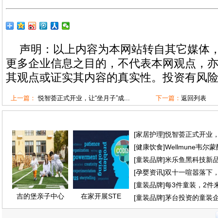
声明：以上内容为本网站转自其它媒体
更多企业信息之目的，不代表本网观点，
其观点或证实其内容的真实性。投资有风
上一篇：
悦智荟正式开业，让“坐月子”成...
下一篇：
返回列表
[
家居护理
]
悦智荟正式开业，
[
健康饮食
]
Wellmune韦尔
[
童装品牌
]
米乐鱼黑科技新品
[
孕婴资讯
]
双十一喧嚣落下
[
童装品牌
]
每3件童装，2件
吉的堡亲子中心
在家开展STE
[
童装品牌
]
茅台投资的童装