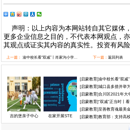
声明：以上内容为本网站转自其它媒体
更多企业信息之目的，不代表本网观点，
其观点或证实其内容的真实性。投资有风
上一篇：
渝中校长看“双减”丨肖家沟小学...
下一篇：
返回列表
[
启蒙教育
]
渝中校长看“双减
[
启蒙教育
]
城口县多措并举
[
启蒙教育
]
合川区2021年
[
启蒙教育
]
“双减”正当时丨
[
启蒙教育
]
至善教育魂最美
吉的堡亲子中心
在家开展STE
[
启蒙教育
]
教育部：支持高