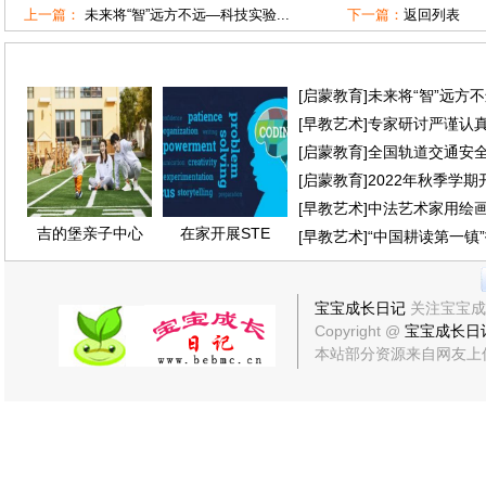
上一篇：
未来将“智”远方不远—科技实验...
下一篇：
返回列表
[
启蒙教育
]
未来将“智”远方
[
早教艺术
]
专家研讨严谨认
[
启蒙教育
]
全国轨道交通安全
[
启蒙教育
]
2022年秋季学
[
早教艺术
]
中法艺术家用绘
吉的堡亲子中心
在家开展STE
[
早教艺术
]
“中国耕读第一镇
宝宝成长日记
关注宝宝成
Copyright @
宝宝成长日
本站部分资源来自网友上