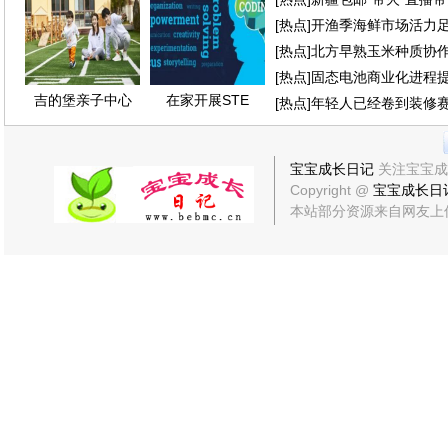
[
热点
]
开渔季海鲜市场活力
[
热点
]
北方早熟玉米种质协
[
热点
]
固态电池商业化进程
吉的堡亲子中心
在家开展STE
[
热点
]
年轻人已经卷到装修
宝宝成长日记
关注宝宝成
Copyright @
宝宝成长日
本站部分资源来自网友上