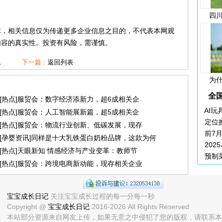
四
体，相关信息仅为传递更多企业信息之目的，不代表本网观
内容的真实性。投资有风险，需谨慎。
.
下一篇：
返回列表
为
全
[
热点
]
服贸会：数字经济添新力，超6成相关企
AI
[
热点
]
服贸会：人工智能展新篇，超5成相关企
定位
[
热点
]
服贸会：物流行业创新、低碳发展，现存
前7
[
孕婴资讯
]
同样是十大乳铁蛋白奶粉品牌，这款为何
202
[
热点
]
天眼新知 情感经济与产业变革：教师节
预制
[
热点
]
服贸会：跨境电商新动能，现存相关企业
宝宝成长日记
关注宝宝成长过程的每一分每一秒
Copyright @
宝宝成长日记
2016-
2026 All Rights Reserved
本站部分资源来自网友上传，如果无意之中侵犯了您的版权，请联系本