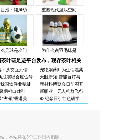
川岳池：翔凤幼
重塑现代游戏空间
什么足球是冷门
为什么说羽毛球是
国茶叶碳足迹平台发布，现存茶叶相关
玩具：从交互到情
宠物殡葬师为生命温柔
换成演唱会座位号
天眼新知 智能台灯与
月我国软件业稳健
新材料博览会日前召开
5暑期档口碑引
新职业：无人机群飞行
菜“占领”香港美
93纪念日引红色研学
站，本站将在3个工作日内删除。