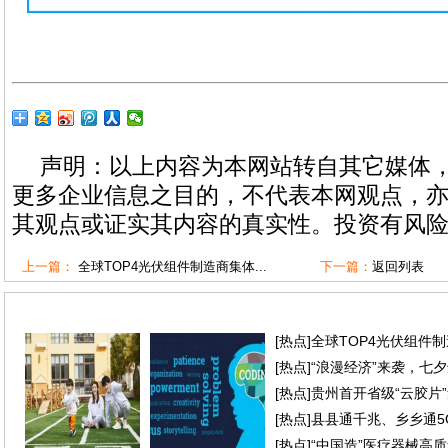
声明：以上内容为本网站转自其它媒体
更多企业信息之目的，不代表本网观点，
其观点或证实其内容的真实性。投资有风
上一篇：
全球TOP4光伏组件制造商集体...
下一篇：
返回列表
[
热点
]
全球TOP4光伏组件
[
热点
]
“浪漫经济”来袭，七
[
热点
]
贵州首开省级“云胶片
[
热点
]
县县通千兆、乡乡通5
[
热点
]
“中国造”医疗器械高