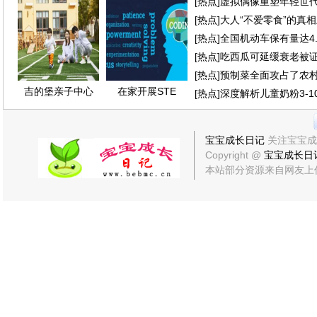
[
热点
]
虚拟偶像重塑年轻世
[
热点
]
大人“不爱零食”的真
[
热点
]
全国机动车保有量达4
[
热点
]
吃西瓜可延缓衰老被
[
热点
]
预制菜全面攻占了农
吉的堡亲子中心
在家开展STE
[
热点
]
深度解析儿童奶粉3-
宝宝成长日记
关注宝宝成
Copyright @
宝宝成长日
本站部分资源来自网友上