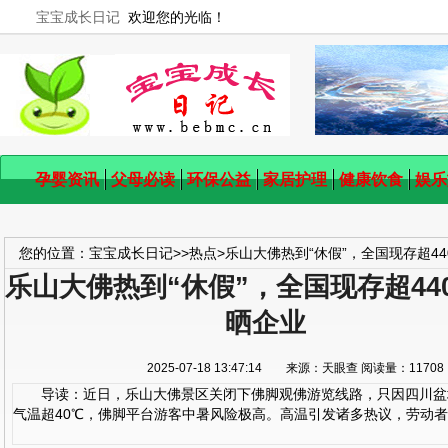
宝宝成长日记
欢迎您的光临！
孕婴资讯
父母必读
环保公益
家居护理
健康饮食
娱乐
您的位置：
宝宝成长日记
>>
热点
>
乐山大佛热到“休假”，全国现存超44
乐山大佛热到“休假”，全国现存超44
晒企业
2025-07-18 13:47:14 来源：天眼查 阅读量：11
导读：近日，乐山大佛景区关闭下佛脚观佛游览线路，只因四川盆
气温超40℃，佛脚平台游客中暑风险极高。高温引发诸多热议，劳动者调