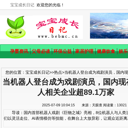
宝宝成长日记
欢迎您的光临！
孕婴资讯
父母必读
环保公益
家居护理
健康饮食
娱乐
您的位置：
宝宝成长日记
>>
热点
>
当机器人登台成为戏剧演员，国内现存
当机器人登台成为戏剧演员，国内现
人相关企业超89.1万家
2025-07-09 10:04:15 来源：天眼查 阅读量：13
导读：国内首部机器人戏剧《巨物之城》亮相，8位机器人与人类演
们以灵活走位、AI表情模仿等技能，在舞台上大放异彩，让观众近距离感