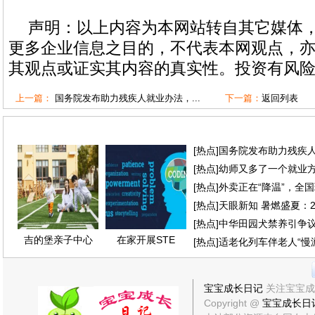
声明：以上内容为本网站转自其它媒体
更多企业信息之目的，不代表本网观点，
其观点或证实其内容的真实性。投资有风
上一篇：
国务院发布助力残疾人就业办法，...
下一篇：
返回列表
[
热点
]
国务院发布助力残疾
[
热点
]
幼师又多了一个就业
[
热点
]
外卖正在“降温”，全
[
热点
]
天眼新知 暑燃盛夏：2
[
热点
]
中华田园犬禁养引争
吉的堡亲子中心
在家开展STE
[
热点
]
适老化列车伴老人“慢
宝宝成长日记
关注宝宝成
Copyright @
宝宝成长日