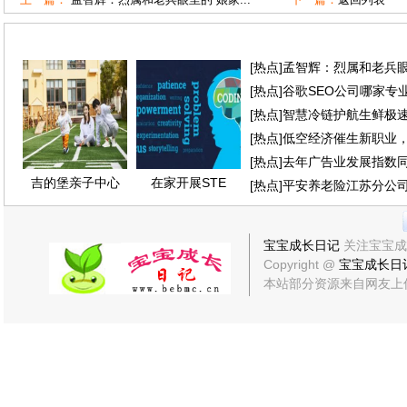
[
热点
]
孟智辉：烈属和老兵眼
[
热点
]
谷歌SEO公司哪家专业
[
热点
]
智慧冷链护航生鲜极
[
热点
]
低空经济催生新职业
[
热点
]
去年广告业发展指数同
吉的堡亲子中心
在家开展STE
[
热点
]
平安养老险江苏分公
宝宝成长日记
关注宝宝成
Copyright @
宝宝成长日
本站部分资源来自网友上