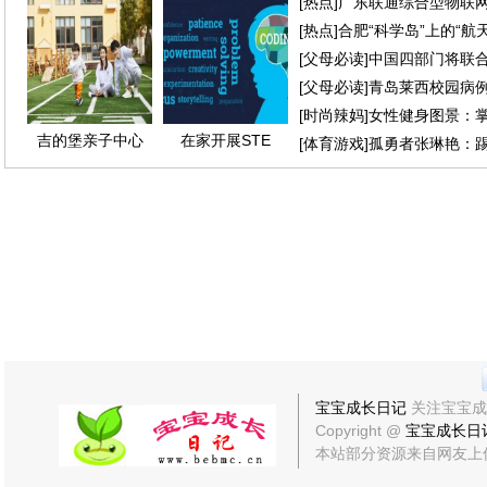
[
热点
]
广东联通综合型物联
[
热点
]
合肥“科学岛”上的“航
[
父母必读
]
中国四部门将联
[
父母必读
]
青岛莱西校园病
[
时尚辣妈
]
女性健身图景：
吉的堡亲子中心
在家开展STE
[
体育游戏
]
孤勇者张琳艳：
宝宝成长日记
关注宝宝成
Copyright @
宝宝成长日
本站部分资源来自网友上